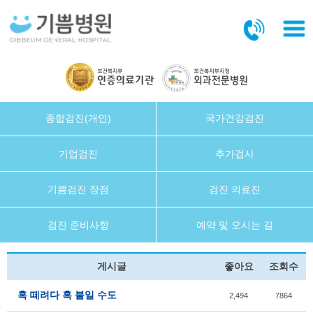
본문바로가기
종합검진(개인)
국가건강검진
기업검진
추가검사
기쁨검진 장점
검진 의료진
검진 준비사항
예약 및 오시는 길
게시글
좋아요
조회수
혹 떼려다 혹 붙일 수도
2,494
7864