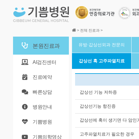
본문바로가기
>
전체 진료과
>
유방·갑상선외과 전문의
본원진료과
갑상선 혹 고주파열치료
AI검진센터
진료예약
빠른상담
갑상선 기능 저하증
갑상선기능 항진증
병원안내
갑상선에 혹이 생기면 다 암인
기쁨병원
고주파열치료가 필요한 경우
기쁨의학영상