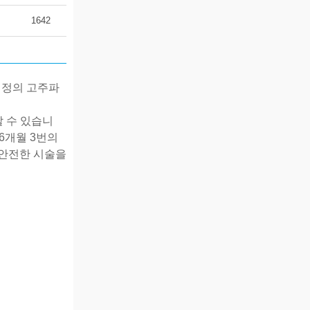
1642
적정의
고주파
할
수
있습니
6
개월
3
번의
안전한
시술을