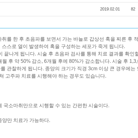
2019.02.01
82
마취를
한
후
초음파를
보면서
가는
바늘로
갑상선 혹을
찌른
후
에
스스로
열이
발생하여
혹을
구성하는
세포가
죽게
됩니다
.
이
끝나게
됩니다
.
시술
후
초음파
검사를
통해
치료
결과를
확인
개월
후
약
50%
감소
, 6
개월
후에
80%
가
감소합니다
.
시술
후
1,3,
화를
관찰하게 됩니다.
종양의
크기가
직경
3cm
이상
큰
경우에는
걸쳐 고주파
치료를
시행해야
하는
경우도
있습니다
.
.
에
국소마취만으로
시행할
수
있는
간편한
시술이다
.
종양만
치료가
가능하다
.