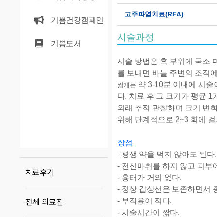
고주파열치료(RFA)
기쁨건강캠페인
시술과정
기쁨도서
시술 방법은
혹
부위에
국소 
를
보내면
바늘
주변의
조직
약
3-10
분
이내에
시술
짧게는
다
.
치료
후
그
크기가
평균
1
외래 추적 관찰하며
크기
변
위해
단계적으로 2~3 회에 
장점
- 평생 약을 먹지 않아도 된다
-
전신마취를
하지
않고
피부
치료후기
-
흉터가
거의
없다
.
-
정상
갑상선은
보존하면서
-
부작용이
적다
.
전체 의료진
-
시술시간이
짧다
.